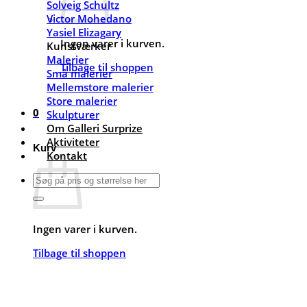
Solveig Schultz
Victor Mohedano
Yasiel Elizagary
Ingen varer i kurven.
Kunstværker
Malerier
Tilbage til shoppen
Små malerier
Mellemstore malerier
Store malerier
0
Skulpturer
Om Galleri Surprize
Aktiviteter
Kurv
Kontakt
Søg
efter:
Ingen varer i kurven.
Tilbage til shoppen