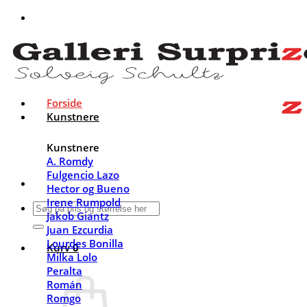
Fortsæt
til
indhold
Forside
Kunstnere
Kunstnere
A. Romdy
Fulgencio Lazo
Hector og Bueno
Irene Rumpold
Søg
Jakob Giantz
efter:
Juan Ezcurdia
Lourdes Bonilla
Kurv
0
Milka Lolo
Peralta
Román
Romgo