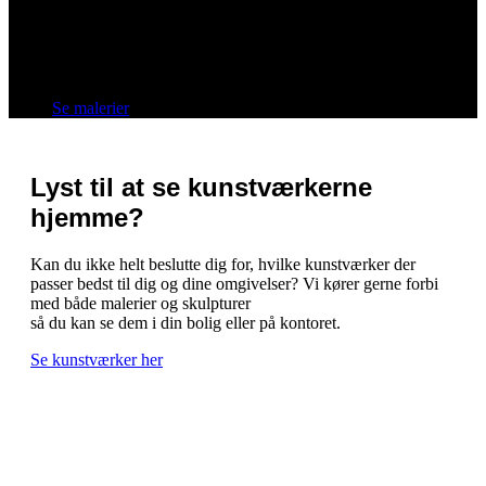
Livet bringer godt og ondt – men det er der, og det er
bare om at få det brugt og udnytte alle dets muligheder.
Helhedsindtrykket skal gå lige i hjertet og bringe et smil
på læben – til glæde for alle.
Se malerier
Lyst til at se kunstværkerne
hjemme?
Kan du ikke helt beslutte dig for, hvilke kunstværker der
passer bedst til dig og dine omgivelser? Vi kører gerne forbi
med både malerier og skulpturer
så du kan se dem i din bolig eller på kontoret.
Se kunstværker her