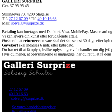
GALLERI SURPRIZE
Cvr. 37 95 95 45
Stillingevej 73. 4200 Slagelse
Tlf.
27 12 67 09
/ Tlf.
40 10 16 63
Mail:
solveig@surprize.dk
Betaling
kan foretages med Dankort, Visa, MobilePay, Mastercard og
Vi kan
levere
din kunst efter forudgående aftale.
Ønsker du at
returnere
en vare skal det ske senest 30 dage efter køb o
Gavekort
skal indløses 6 mdr. efter købsdato.
Du har ret til at få oplyst, hvilke oplysninger vi behandler om dig jvf.
Hvis du mener, at oplysningerne er unøjagtige, har du ret til at få dem re
Skellet 4 (i gården), 4700 Næstved
Tlf.
27 12 67 09
Tlf.
40 10 16 63
Mail:
solveig@surprize.dk
Se vores handelsbetingelser
Privatlivspolitik