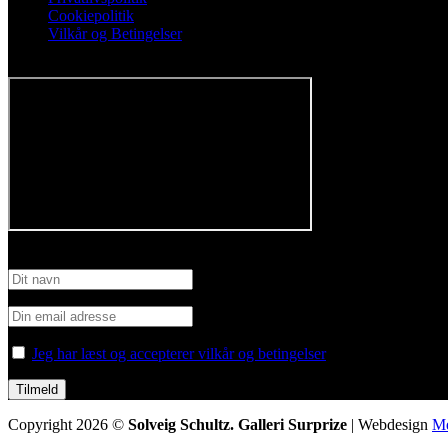
Cookiepolitik
Vilkår og Betingelser
Følg os på Facebook
Tilmeld nyhedsbrev
Jeg har læst og accepterer vilkår og betingelser
Copyright 2026 ©
Solveig Schultz. Galleri Surprize
| Webdesign
Me