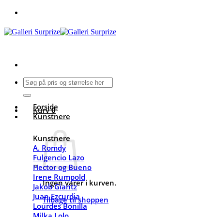
Fortsæt
til
indhold
Søg
efter:
Forside
Kurv
0
Kunstnere
Kunstnere
A. Romdy
Fulgencio Lazo
Hector og Bueno
Irene Rumpold
Ingen varer i kurven.
Jakob Giantz
Juan Ezcurdia
Tilbage til shoppen
Lourdes Bonilla
Milka Lolo