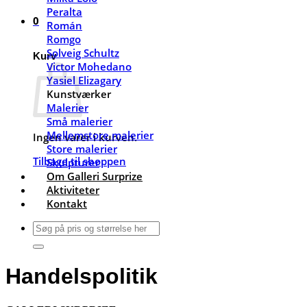
Peralta
0
Román
Romgo
Solveig Schultz
Kurv
Victor Mohedano
Yasiel Elizagary
Kunstværker
Malerier
Små malerier
Mellemstore malerier
Ingen varer i kurven.
Store malerier
Tilbage til shoppen
Skulpturer
Om Galleri Surprize
Aktiviteter
Kontakt
Søg
efter:
Handelspolitik