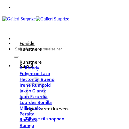
Fortsæt
til
indhold
Forside
Søg
Kunstnere
efter:
Kunstnere
Kurv
0
A. Romdy
Fulgencio Lazo
Hector og Bueno
Irene Rumpold
Jakob Giantz
Juan Ezcurdia
Lourdes Bonilla
Milka Lolo
Ingen varer i kurven.
Peralta
Tilbage til shoppen
Román
Romgo