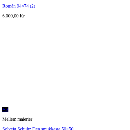
Román 94×74 (2)
6.000,00
Kr.
Vis
Mellem malerier
Solveig Schultz Den smukkeste 50×50