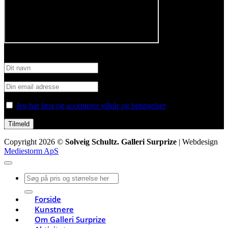
Tilmeld nyhedsbrev
Jeg har læst og accepterer vilkår og betingelser
Copyright 2026 ©
Solveig Schultz. Galleri Surprize
| Webdesign
Mediestorm ApS
Søg
efter:
Forside
Kunstnere
Om Galleri Surprize