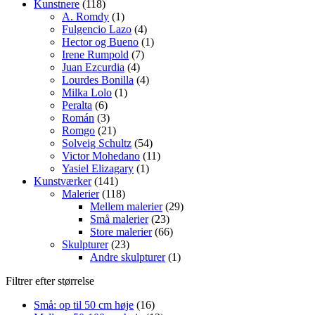
Kunstnere
(118)
A. Romdy
(1)
Fulgencio Lazo
(4)
Hector og Bueno
(1)
Irene Rumpold
(7)
Juan Ezcurdia
(4)
Lourdes Bonilla
(4)
Milka Lolo
(1)
Peralta
(6)
Román
(3)
Romgo
(21)
Solveig Schultz
(54)
Victor Mohedano
(11)
Yasiel Elizagary
(1)
Kunstværker
(141)
Malerier
(118)
Mellem malerier
(29)
Små malerier
(23)
Store malerier
(66)
Skulpturer
(23)
Andre skulpturer
(1)
Filtrer efter størrelse
Små: op til 50 cm høje
(16)