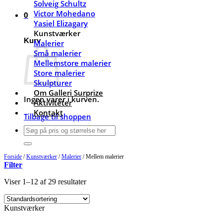
Solveig Schultz
Victor Mohedano
0
Yasiel Elizagary
Kunstværker
Kurv
Malerier
Små malerier
Mellemstore malerier
Store malerier
Skulpturer
Om Galleri Surprize
Ingen varer i kurven.
Aktiviteter
Kontakt
Tilbage til shoppen
Søg
efter:
Forside
/
Kunstværker
/
Malerier
/
Mellem malerier
Filter
Viser 1–12 af 29 resultater
Kunstværker