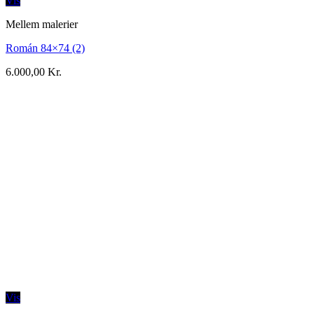
Vis
Mellem malerier
Román 84×74 (2)
6.000,00
Kr.
Vis