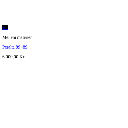
Vis
Mellem malerier
Peralta 89×89
6.000,00
Kr.