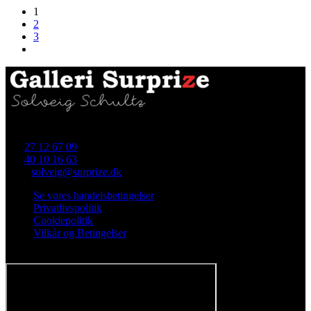
1
2
3
Skellet 4 (i gården), 4700 Næstved
Tlf.
27 12 67 09
Tlf.
40 10 16 63
Mail:
solveig@surprize.dk
Se vores handelsbetingelser
Privatlivspolitik
Cookiepolitik
Vilkår og Betingelser
Følg os på Facebook