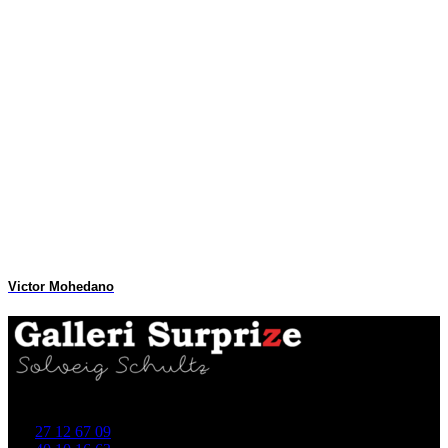
Victor Mohedano
Skellet 4 (i gården), 4700 Næstved
Tlf.
27 12 67 09