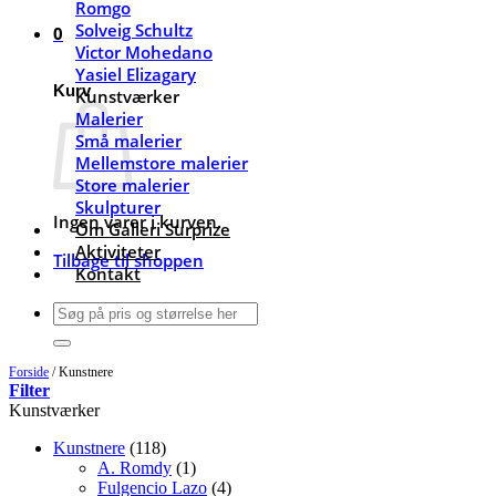
Romgo
Solveig Schultz
0
Victor Mohedano
Yasiel Elizagary
Kurv
Kunstværker
Malerier
Små malerier
Mellemstore malerier
Store malerier
Skulpturer
Ingen varer i kurven.
Om Galleri Surprize
Aktiviteter
Tilbage til shoppen
Kontakt
Søg
efter:
Forside
/
Kunstnere
Filter
Kunstværker
Kunstnere
(118)
A. Romdy
(1)
Fulgencio Lazo
(4)