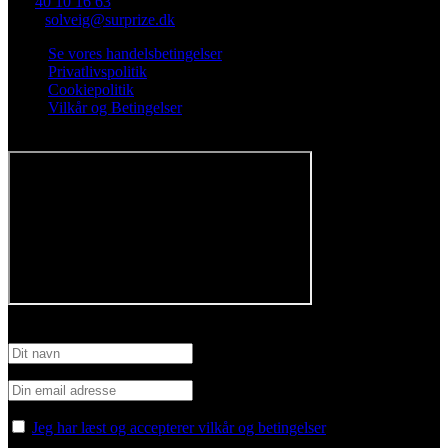
Tlf.
40 10 16 63
Mail:
solveig@surprize.dk
Se vores handelsbetingelser
Privatlivspolitik
Cookiepolitik
Vilkår og Betingelser
Følg os på Facebook
Tilmeld nyhedsbrev
Jeg har læst og accepterer vilkår og betingelser