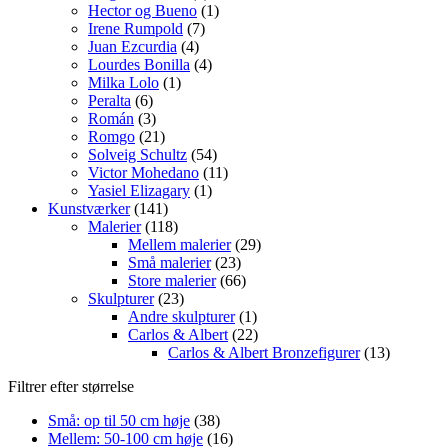
Hector og Bueno
(1)
Irene Rumpold
(7)
Juan Ezcurdia
(4)
Lourdes Bonilla
(4)
Milka Lolo
(1)
Peralta
(6)
Román
(3)
Romgo
(21)
Solveig Schultz
(54)
Victor Mohedano
(11)
Yasiel Elizagary
(1)
Kunstværker
(141)
Malerier
(118)
Mellem malerier
(29)
Små malerier
(23)
Store malerier
(66)
Skulpturer
(23)
Andre skulpturer
(1)
Carlos & Albert
(22)
Carlos & Albert Bronzefigurer
(13)
Filtrer efter størrelse
Små: op til 50 cm høje
(38)
Mellem: 50-100 cm høje
(16)