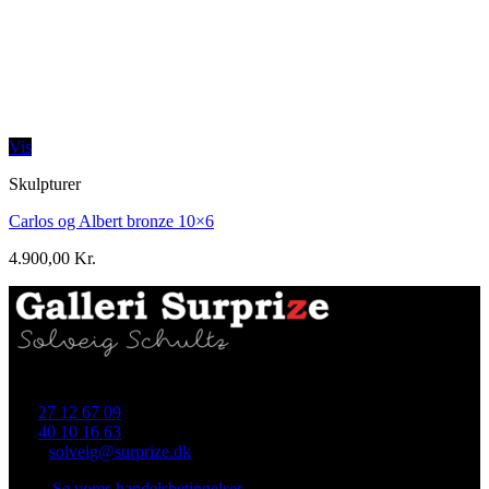
Vis
Skulpturer
Carlos og Albert bronze 10×6
4.900,00
Kr.
Skellet 4 (i gården), 4700 Næstved
Tlf.
27 12 67 09
Tlf.
40 10 16 63
Mail:
solveig@surprize.dk
Se vores handelsbetingelser