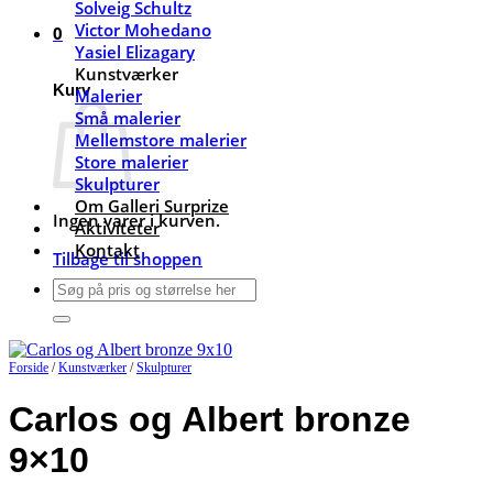
Solveig Schultz
Victor Mohedano
0
Yasiel Elizagary
Kunstværker
Kurv
Malerier
Små malerier
Mellemstore malerier
Store malerier
Skulpturer
Om Galleri Surprize
Ingen varer i kurven.
Aktiviteter
Kontakt
Tilbage til shoppen
Søg
efter:
Forside
/
Kunstværker
/
Skulpturer
Carlos og Albert bronze
9×10