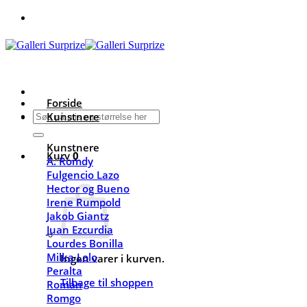
Fortsæt
til
indhold
Forside
Søg
Kunstnere
efter:
Kunstnere
Kurv
0
A. Romdy
Fulgencio Lazo
Hector og Bueno
Irene Rumpold
Jakob Giantz
Juan Ezcurdia
Lourdes Bonilla
Milka Lolo
Ingen varer i kurven.
Peralta
Tilbage til shoppen
Román
Romgo