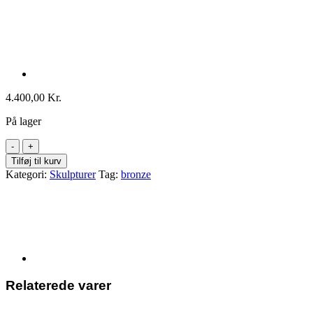
4.400,00
Kr.
På lager
Carlos
og
Tilføj til kurv
Albert
Kategori:
Skulpturer
Tag:
bronze
bronze
9x10
antal
Relaterede varer