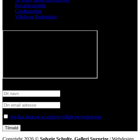
Privatlivspolitik
Cookiepolitik
Vilkår og Betingelser
Følg os på Facebook
Tilmeld nyhedsbrev
Jeg har læst og accepterer vilkår og betingelser
Copyright 2026 ©
Solveig Schultz. Galleri Surprize
| Webdesign