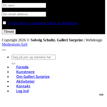
Jeg har læst og accepterer vilkår og betingelser
Copyright 2026 ©
Solveig Schultz. Galleri Surprize
| Webdesign
Mediestorm ApS
Søg
efter:
Forside
Kunstnere
Om Galleri Surprize
Aktiviteter
Kontakt
Log ind