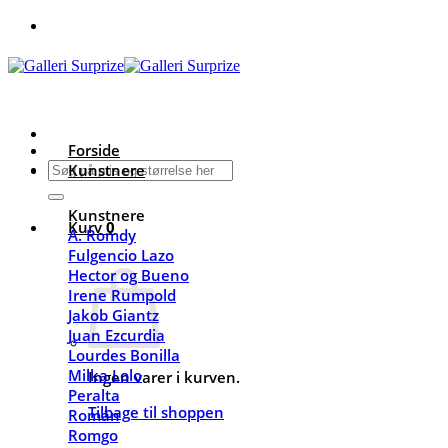
Fortsæt
til
indhold
Forside
Søg
Kunstnere
efter:
Kunstnere
Kurv
0
A. Romdy
Fulgencio Lazo
Hector og Bueno
Irene Rumpold
Jakob Giantz
Juan Ezcurdia
Lourdes Bonilla
Milka Lolo
Ingen varer i kurven.
Peralta
Tilbage til shoppen
Román
Romgo