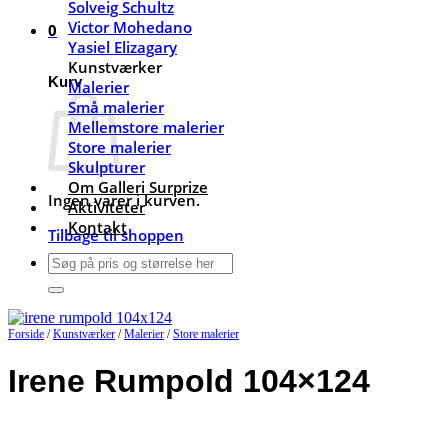
Solveig Schultz
Victor Mohedano
0
Yasiel Elizagary
Kunstværker
Kurv
Malerier
Små malerier
Mellemstore malerier
Store malerier
Skulpturer
Om Galleri Surprize
Ingen varer i kurven.
Aktiviteter
Kontakt
Tilbage til shoppen
Søg
efter:
Forside
/
Kunstværker
/
Malerier
/
Store malerier
Irene Rumpold 104×124