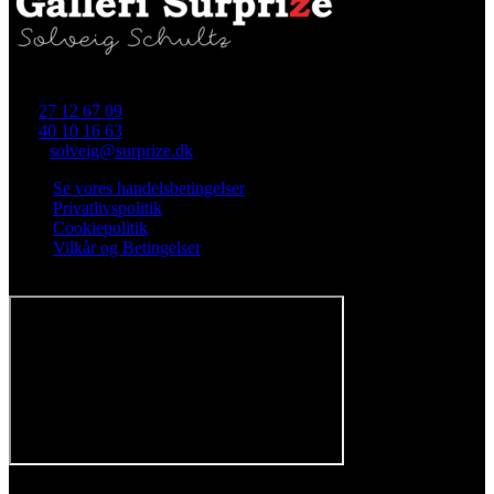
Skellet 4 (i gården), 4700 Næstved
Tlf.
27 12 67 09
Tlf.
40 10 16 63
Mail:
solveig@surprize.dk
Se vores handelsbetingelser
Privatlivspolitik
Cookiepolitik
Vilkår og Betingelser
Følg os på Facebook
Tilmeld nyhedsbrev