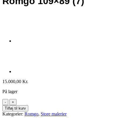
Romgo 109×89 (7)
15.000,00
Kr.
På lager
Romgo
109x89
Tilføj til kurv
(7)
Kategorier:
Romgo
,
Store malerier
antal