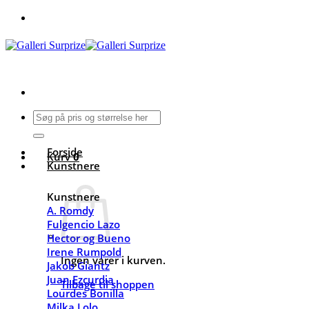
Fortsæt
til
indhold
Søg
efter:
Forside
Kurv
0
Kunstnere
Kunstnere
A. Romdy
Fulgencio Lazo
Hector og Bueno
Irene Rumpold
Ingen varer i kurven.
Jakob Giantz
Juan Ezcurdia
Tilbage til shoppen
Lourdes Bonilla
Milka Lolo