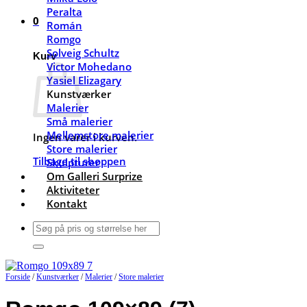
Peralta
0
Román
Romgo
Solveig Schultz
Kurv
Victor Mohedano
Yasiel Elizagary
Kunstværker
Malerier
Små malerier
Mellemstore malerier
Ingen varer i kurven.
Store malerier
Tilbage til shoppen
Skulpturer
Om Galleri Surprize
Aktiviteter
Kontakt
Søg
efter:
Forside
/
Kunstværker
/
Malerier
/
Store malerier