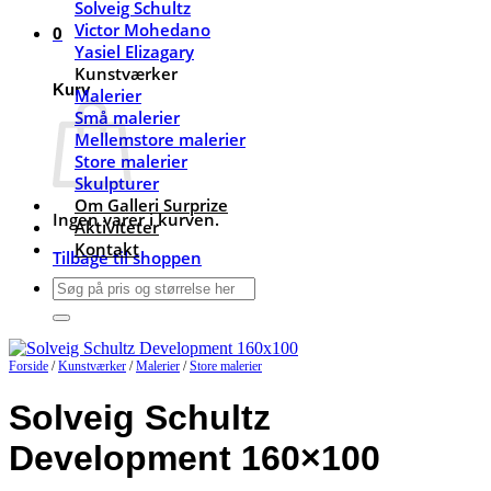
Solveig Schultz
Victor Mohedano
0
Yasiel Elizagary
Kunstværker
Kurv
Malerier
Små malerier
Mellemstore malerier
Store malerier
Skulpturer
Om Galleri Surprize
Ingen varer i kurven.
Aktiviteter
Kontakt
Tilbage til shoppen
Søg
efter:
Forside
/
Kunstværker
/
Malerier
/
Store malerier
Solveig Schultz
Development 160×100