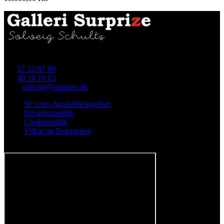
Skellet 4 (i gården), 4700 Næstved
Tlf.
27 12 67 09
Tlf.
40 10 16 63
Mail:
solveig@surprize.dk
Se vores handelsbetingelser
Privatlivspolitik
Cookiepolitik
Vilkår og Betingelser
Følg os på Facebook