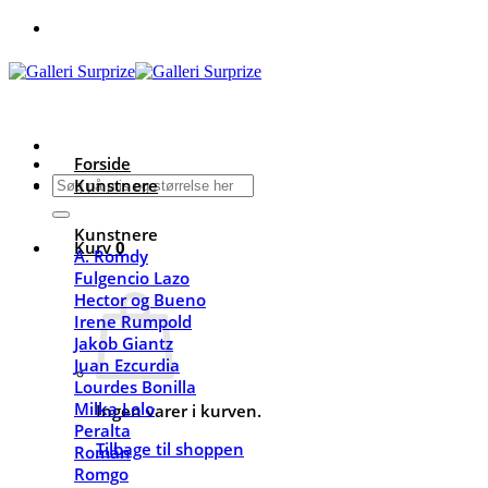
Fortsæt
til
indhold
Forside
Søg
Kunstnere
efter:
Kunstnere
Kurv
0
A. Romdy
Fulgencio Lazo
Hector og Bueno
Irene Rumpold
Jakob Giantz
Juan Ezcurdia
Lourdes Bonilla
Milka Lolo
Ingen varer i kurven.
Peralta
Tilbage til shoppen
Román
Romgo