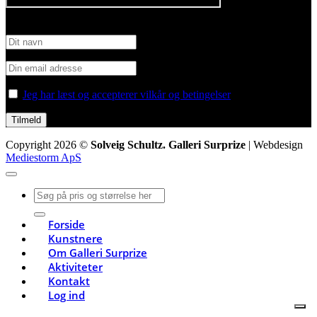
Tilmeld nyhedsbrev
Jeg har læst og accepterer vilkår og betingelser
Copyright 2026 ©
Solveig Schultz. Galleri Surprize
| Webdesign
Mediestorm ApS
Søg
efter:
Forside
Kunstnere
Om Galleri Surprize
Aktiviteter
Kontakt
Log ind