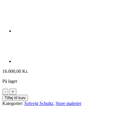
16.000,00
Kr.
På lager
Solveig
Schultz
Tilføj til kurv
Development
Kategorier:
Solveig Schultz
,
Store malerier
160x100
antal