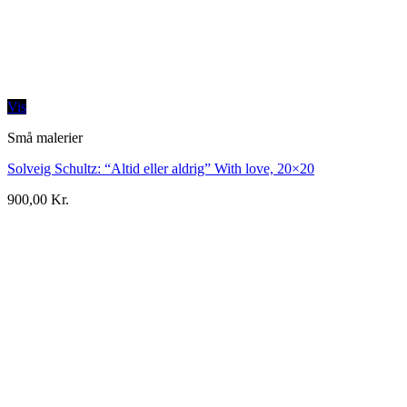
Vis
Små malerier
Solveig Schultz: “Altid eller aldrig” With love, 20×20
900,00
Kr.