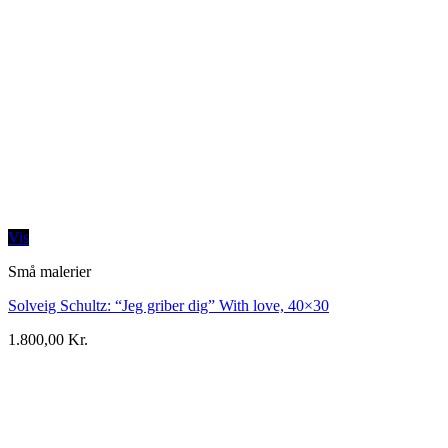
Vis
Små malerier
Solveig Schultz: “Jeg griber dig” With love, 40×30
1.800,00
Kr.