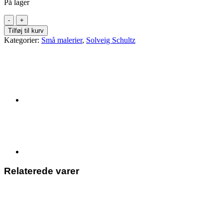
På lager
Solveig
Schultz:
Tilføj til kurv
"Dū
Kategorier:
Små malerier
,
Solveig Schultz
søde
med
det
salte"
With
love,
20x20
antal
Relaterede varer