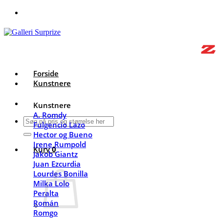
Fortsæt
til
indhold
Forside
Kunstnere
Kunstnere
A. Romdy
Søg
Fulgencio Lazo
efter:
Hector og Bueno
Irene Rumpold
Kurv
0
Jakob Giantz
Juan Ezcurdia
Lourdes Bonilla
Milka Lolo
Peralta
Román
Romgo