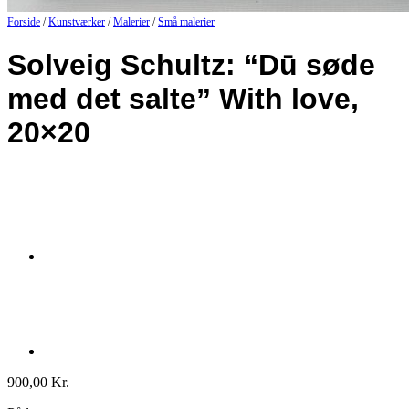
Forside
/
Kunstværker
/
Malerier
/
Små malerier
Solveig Schultz: “Dū søde
med det salte” With love,
20×20
900,00
Kr.