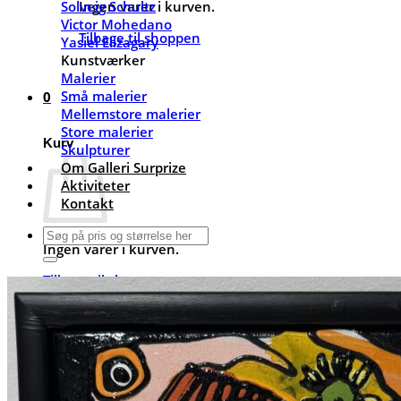
Solveig Schultz
Ingen varer i kurven.
Victor Mohedano
Tilbage til shoppen
Yasiel Elizagary
Kunstværker
Malerier
Små malerier
0
Mellemstore malerier
Store malerier
Kurv
Skulpturer
Om Galleri Surprize
Aktiviteter
Kontakt
Søg
Ingen varer i kurven.
efter:
Tilbage til shoppen