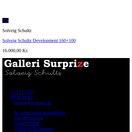
Vis
Solveig Schultz
Solveig Schultz Development 160×100
16.000,00
Kr.
Skellet 4 (i gården), 4700 Næstved
Tlf.
27 12 67 09
Tlf.
40 10 16 63
Mail:
solveig@surprize.dk
Se vores handelsbetingelser
Privatlivspolitik
Cookiepolitik
Vilkår og Betingelser