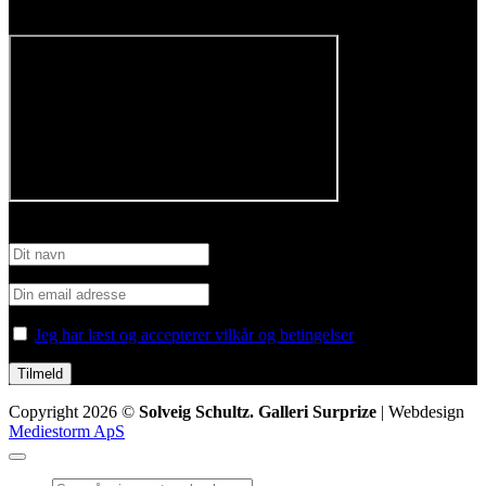
Følg os på Facebook
Tilmeld nyhedsbrev
Jeg har læst og accepterer vilkår og betingelser
Copyright 2026 ©
Solveig Schultz. Galleri Surprize
| Webdesign
Mediestorm ApS