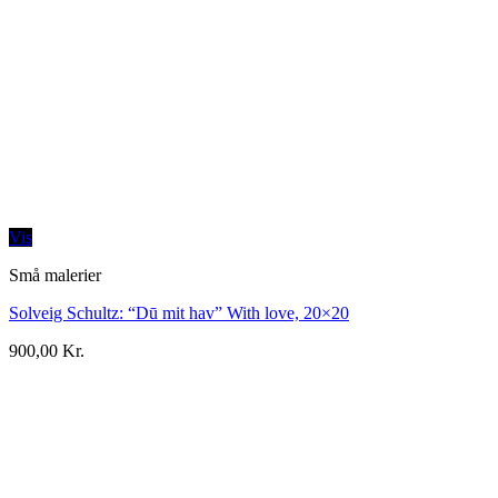
Vis
Små malerier
Solveig Schultz: “Dū mit hav” With love, 20×20
900,00
Kr.