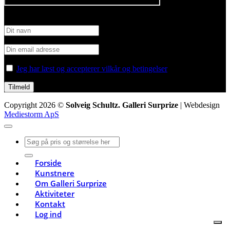
Tilmeld nyhedsbrev
Jeg har læst og accepterer vilkår og betingelser
Copyright 2026 ©
Solveig Schultz. Galleri Surprize
| Webdesign
Mediestorm ApS
Søg
efter:
Forside
Kunstnere
Om Galleri Surprize
Aktiviteter
Kontakt
Log ind