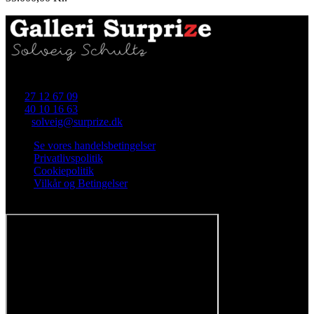
Skellet 4 (i gården), 4700 Næstved
Tlf.
27 12 67 09
Tlf.
40 10 16 63
Mail:
solveig@surprize.dk
Se vores handelsbetingelser
Privatlivspolitik
Cookiepolitik
Vilkår og Betingelser
Følg os på Facebook