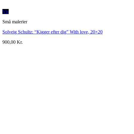
Vis
Små malerier
Solveig Schultz: “Kigger efter dig” With love, 20×20
900,00
Kr.