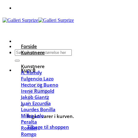
Fortsæt
til
indhold
Forside
Søg
Kunstnere
efter:
Kunstnere
Kurv
0
A. Romdy
Fulgencio Lazo
Hector og Bueno
Irene Rumpold
Jakob Giantz
Juan Ezcurdia
Lourdes Bonilla
Milka Lolo
Ingen varer i kurven.
Peralta
Tilbage til shoppen
Román
Romgo