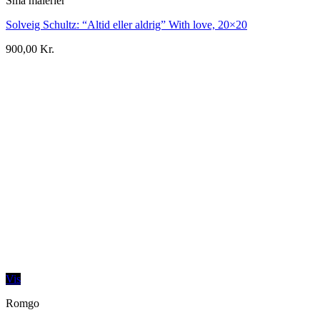
Små malerier
Solveig Schultz: “Altid eller aldrig” With love, 20×20
900,00
Kr.
Vis
Romgo