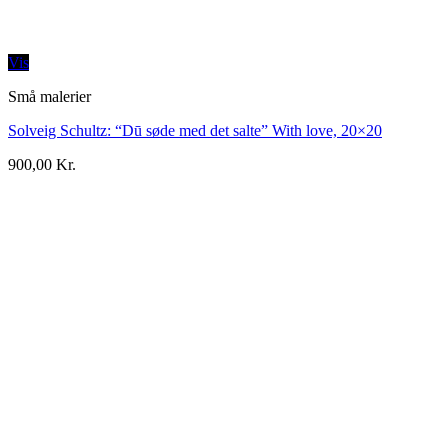
Vis
Små malerier
Solveig Schultz: “Dū søde med det salte” With love, 20×20
900,00
Kr.