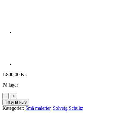
1.800,00
Kr.
På lager
Solveig
Schultz:
Tilføj til kurv
"Jeg
Kategorier:
Små malerier
,
Solveig Schultz
griber
dig"
With
love,
40x30