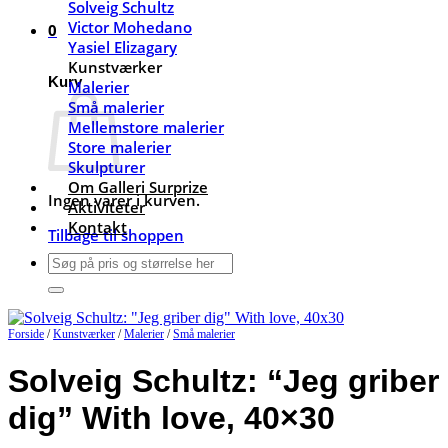
Solveig Schultz
Victor Mohedano
0
Yasiel Elizagary
Kunstværker
Kurv
Malerier
Små malerier
Mellemstore malerier
Store malerier
Skulpturer
Om Galleri Surprize
Ingen varer i kurven.
Aktiviteter
Kontakt
Tilbage til shoppen
Søg
efter:
Forside
/
Kunstværker
/
Malerier
/
Små malerier
Solveig Schultz: “Jeg griber
dig” With love, 40×30