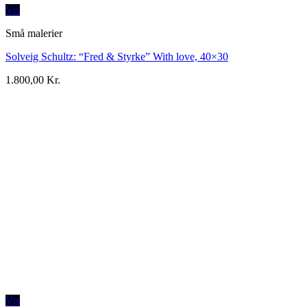
Vis
Små malerier
Solveig Schultz: “Fred & Styrke” With love, 40×30
1.800,00
Kr.
Vis