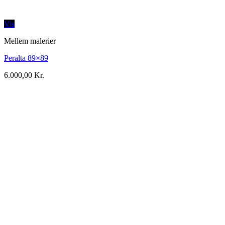
Vis
Mellem malerier
Peralta 89×89
6.000,00
Kr.