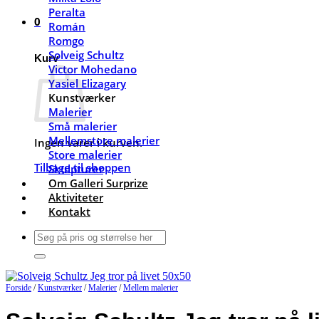
Peralta
0
Román
Romgo
Solveig Schultz
Kurv
Victor Mohedano
Yasiel Elizagary
Kunstværker
Malerier
Små malerier
Mellemstore malerier
Ingen varer i kurven.
Store malerier
Tilbage til shoppen
Skulpturer
Om Galleri Surprize
Aktiviteter
Kontakt
Søg
efter:
Forside
/
Kunstværker
/
Malerier
/
Mellem malerier