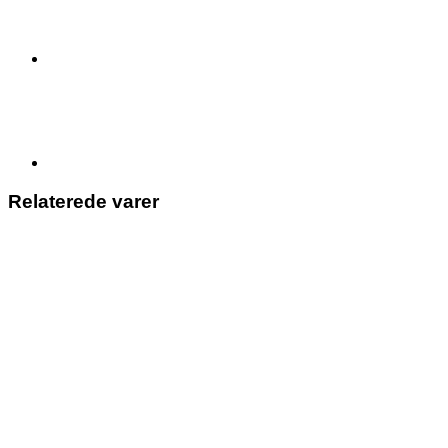
50x50
antal
Relaterede varer