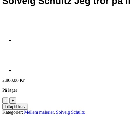
Solveig Schultz Jeg tror på l
2.800,00
Kr.
På lager
Solveig
Schultz
Tilføj til kurv
Jeg
Kategorier:
Mellem malerier
,
Solveig Schultz
tror
på
livet