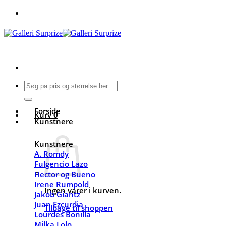
Fortsæt
til
indhold
Søg
efter:
Forside
Kurv
0
Kunstnere
Kunstnere
A. Romdy
Fulgencio Lazo
Hector og Bueno
Irene Rumpold
Ingen varer i kurven.
Jakob Giantz
Juan Ezcurdia
Tilbage til shoppen
Lourdes Bonilla
Milka Lolo