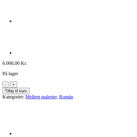
6.000,00
Kr.
På lager
Román
94x74
Tilføj til kurv
(2)
Kategorier:
Mellem malerier
,
Román
antal