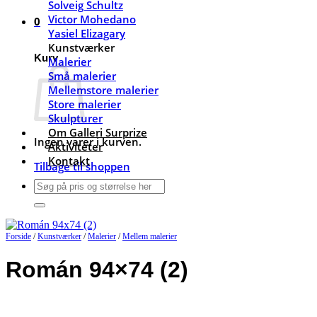
Solveig Schultz
Victor Mohedano
0
Yasiel Elizagary
Kunstværker
Kurv
Malerier
Små malerier
Mellemstore malerier
Store malerier
Skulpturer
Om Galleri Surprize
Ingen varer i kurven.
Aktiviteter
Kontakt
Tilbage til shoppen
Søg
efter:
Forside
/
Kunstværker
/
Malerier
/
Mellem malerier
Román 94×74 (2)