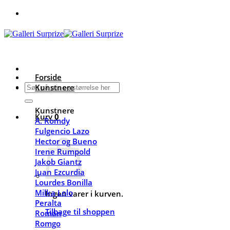
Fortsæt
til
indhold
Forside
Søg
Kunstnere
efter:
Kunstnere
Kurv
0
A. Romdy
Fulgencio Lazo
Hector og Bueno
Irene Rumpold
Jakob Giantz
Juan Ezcurdia
Lourdes Bonilla
Milka Lolo
Ingen varer i kurven.
Peralta
Tilbage til shoppen
Román
Romgo