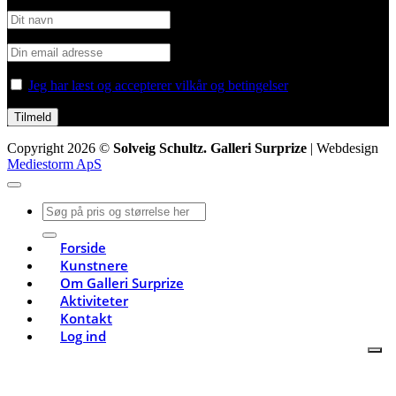
Jeg har læst og accepterer vilkår og betingelser
Copyright 2026 ©
Solveig Schultz. Galleri Surprize
| Webdesign
Mediestorm ApS
Søg
efter:
Forside
Kunstnere
Om Galleri Surprize
Aktiviteter
Kontakt
Log ind