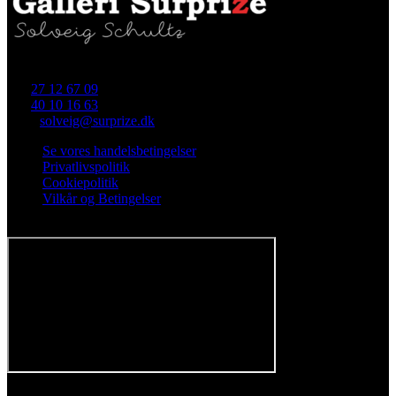
Skellet 4 (i gården), 4700 Næstved
Tlf.
27 12 67 09
Tlf.
40 10 16 63
Mail:
solveig@surprize.dk
Se vores handelsbetingelser
Privatlivspolitik
Cookiepolitik
Vilkår og Betingelser
Følg os på Facebook
Tilmeld nyhedsbrev