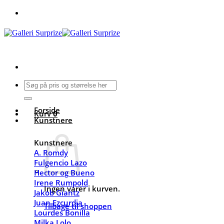
Fortsæt
til
indhold
Søg
efter:
Forside
Kurv
0
Kunstnere
Kunstnere
A. Romdy
Fulgencio Lazo
Hector og Bueno
Irene Rumpold
Ingen varer i kurven.
Jakob Giantz
Juan Ezcurdia
Tilbage til shoppen
Lourdes Bonilla
Milka Lolo