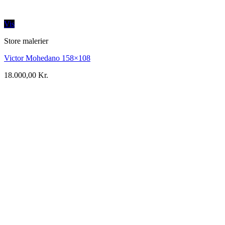
Vis
Store malerier
Victor Mohedano 158×108
18.000,00
Kr.